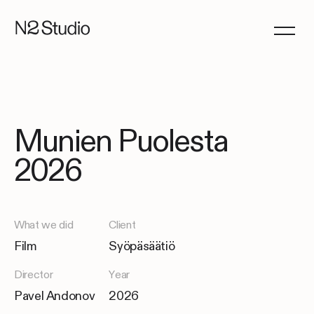
Munien Puolesta
2026
What we did
Client
Film
Syöpäsäätiö
Director
Year
Pavel Andonov
2026